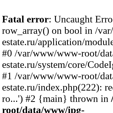
Fatal error
: Uncaught Erro
row_array() on bool in /v
estate.ru/application/modul
#0 /var/www/www-root/da
estate.ru/system/core/CodeI
#1 /var/www/www-root/da
estate.ru/index.php(222): 
ro...') #2 {main} thrown in
root/data/www/ipg-