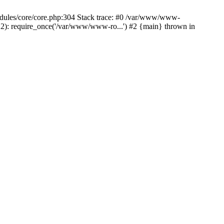
odules/core/core.php:304 Stack trace: #0 /var/www/www-
2): require_once('/var/www/www-ro...') #2 {main} thrown in