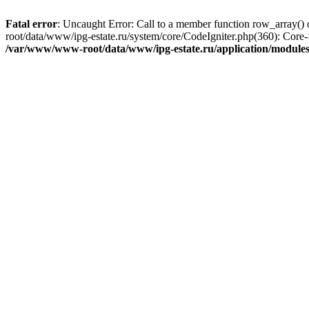
Fatal error
: Uncaught Error: Call to a member function row_array(
root/data/www/ipg-estate.ru/system/core/CodeIgniter.php(360): Cor
/var/www/www-root/data/www/ipg-estate.ru/application/modules