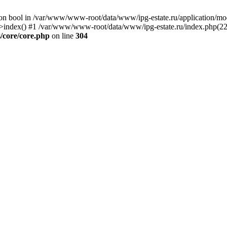
) on bool in /var/www/www-root/data/www/ipg-estate.ru/application/m
e->index() #1 /var/www/www-root/data/www/ipg-estate.ru/index.php(22
/core/core.php
on line
304