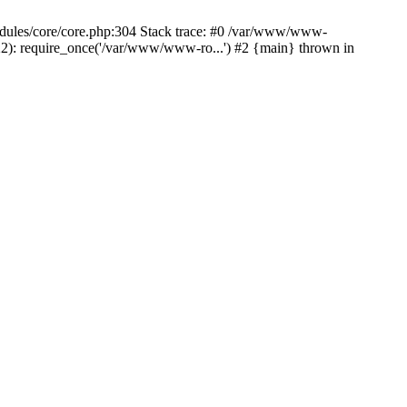
odules/core/core.php:304 Stack trace: #0 /var/www/www-
2): require_once('/var/www/www-ro...') #2 {main} thrown in