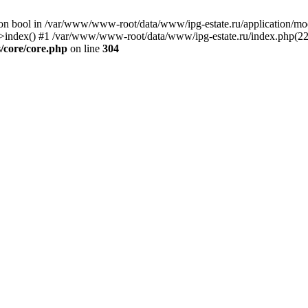
) on bool in /var/www/www-root/data/www/ipg-estate.ru/application/m
e->index() #1 /var/www/www-root/data/www/ipg-estate.ru/index.php(22
/core/core.php
on line
304