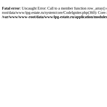
Fatal error
: Uncaught Error: Call to a member function row_array(
root/data/www/ipg-estate.ru/system/core/CodeIgniter.php(360): Cor
/var/www/www-root/data/www/ipg-estate.ru/application/modules