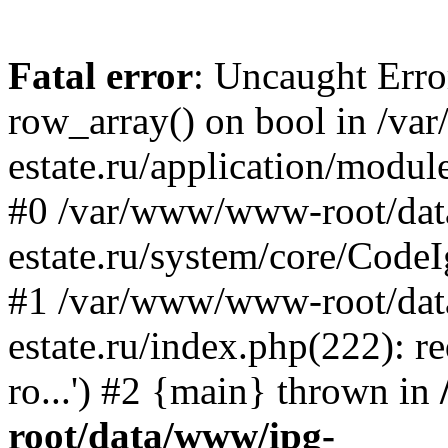
Fatal error
: Uncaught Erro
row_array() on bool in /v
estate.ru/application/modul
#0 /var/www/www-root/da
estate.ru/system/core/CodeI
#1 /var/www/www-root/da
estate.ru/index.php(222): 
ro...') #2 {main} thrown in
root/data/www/ipg-