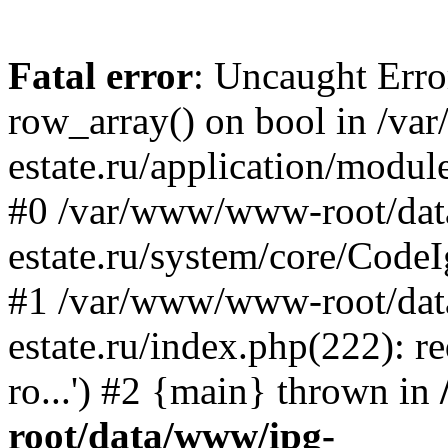
Fatal error
: Uncaught Erro
row_array() on bool in /v
estate.ru/application/modul
#0 /var/www/www-root/da
estate.ru/system/core/CodeI
#1 /var/www/www-root/da
estate.ru/index.php(222): 
ro...') #2 {main} thrown in
root/data/www/ipg-