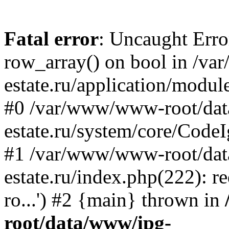
Fatal error
: Uncaught Erro
row_array() on bool in /v
estate.ru/application/modul
#0 /var/www/www-root/da
estate.ru/system/core/CodeI
#1 /var/www/www-root/da
estate.ru/index.php(222): 
ro...') #2 {main} thrown in
root/data/www/ipg-