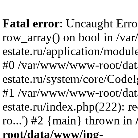
Fatal error
: Uncaught Erro
row_array() on bool in /v
estate.ru/application/modul
#0 /var/www/www-root/da
estate.ru/system/core/CodeI
#1 /var/www/www-root/da
estate.ru/index.php(222): 
ro...') #2 {main} thrown in
root/data/www/ipg-