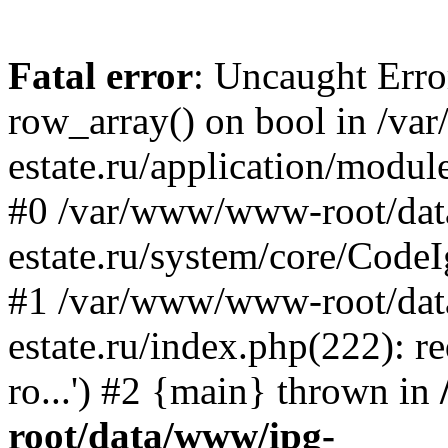
Fatal error
: Uncaught Erro
row_array() on bool in /v
estate.ru/application/modul
#0 /var/www/www-root/da
estate.ru/system/core/CodeI
#1 /var/www/www-root/da
estate.ru/index.php(222): 
ro...') #2 {main} thrown in
root/data/www/ipg-